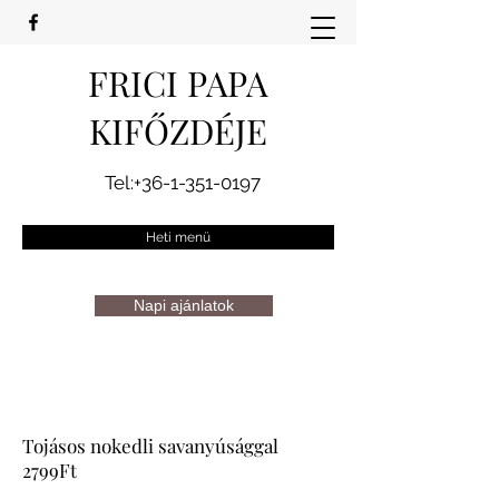
FRICI PAPA
KIFŐZDÉJE
Tel:
+36-1-351-0197
Heti menü
Napi ajánlatok
Tojásos nokedli savanyúsággal
2799Ft