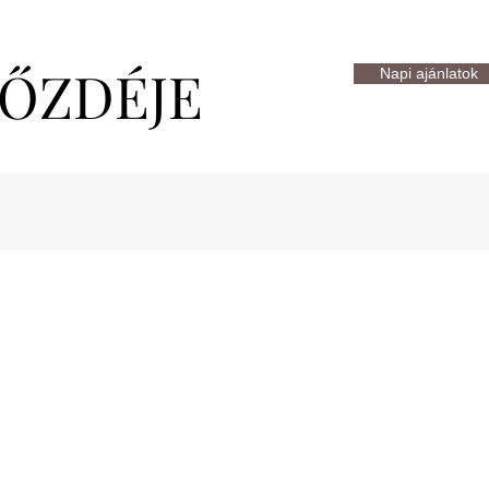
FŐZDÉJE
Napi ajánlatok