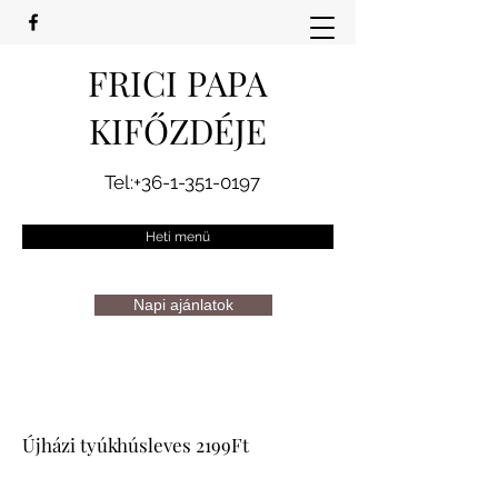
FRICI PAPA
KIFŐZDÉJE
Tel:
+36-1-351-0197
Heti menü
Napi ajánlatok
Újházi tyúkhúsleves 2199Ft