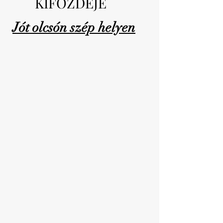
KIFŐZDÉJE
Jót olcsón szép helyen